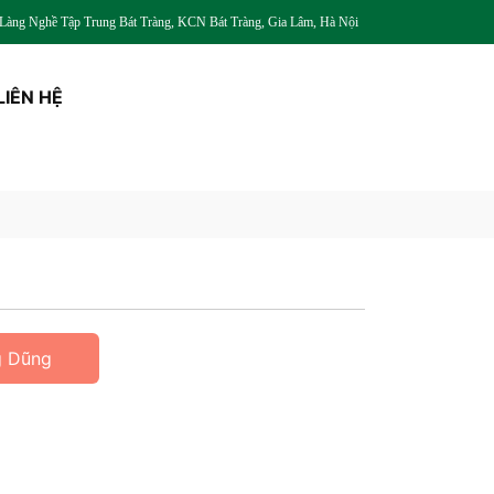
àng Nghề Tập Trung Bát Tràng, KCN Bát Tràng, Gia Lâm, Hà Nội
LIÊN HỆ
g Dũng