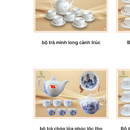
bộ trà minh long cành trúc
B
bộ trà chóp lửa phúc lộc thọ
Bộ 