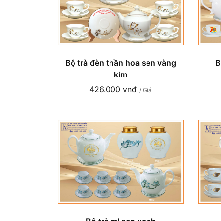
Bộ trà đèn thần hoa sen vàng
B
kim
426.000 vnđ
/ Giá
Bộ trà ml sen xanh