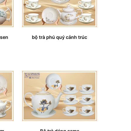
 sen
bộ trà phú quý cảnh trúc
im
Bộ trà dáng came