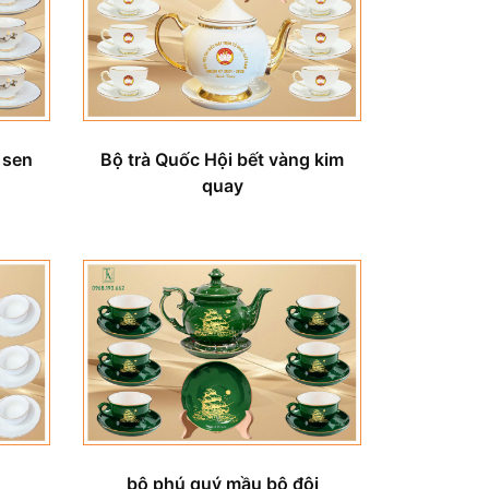
Bộ trà Quốc Hội bết vàng kim
 sen
quay
bộ phú quý mầu bộ đội