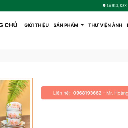
Lô HL3, KSX L
G CHỦ
GIỚI THIỆU
SẢN PHẨM
THƯ VIỆN ẢNH
Liên hệ:
0968193662
- Mr. Hoàn