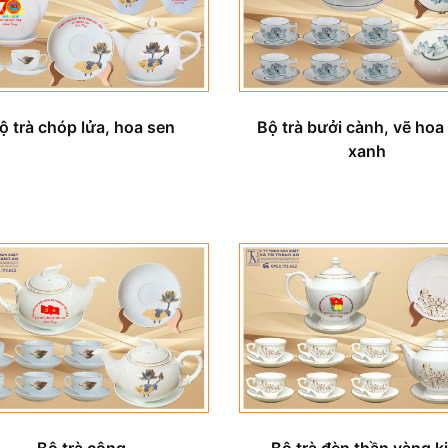
Bộ trà bưởi cành, vẽ hoa
ộ trà chóp lửa, hoa sen
xanh
Bộ trà đèn thần vàng k
Bộ trà công