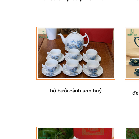
bộ bưởi cành sơn huỷ
đè