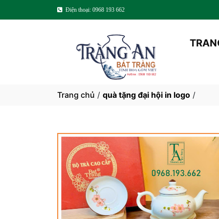
Điện thoại: 0968 193 662
TRAN
Trang chủ
/
quà tặng đại hội in logo
/