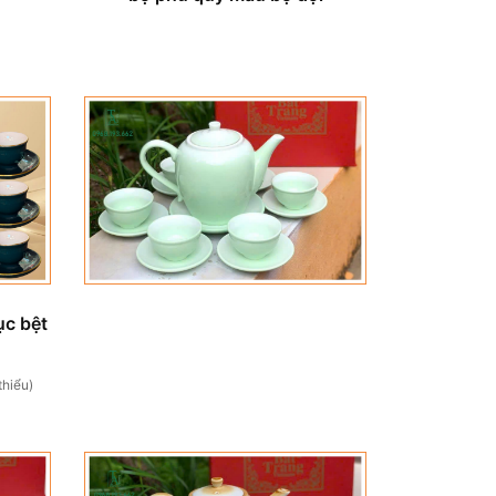
ục bệt
thiểu)