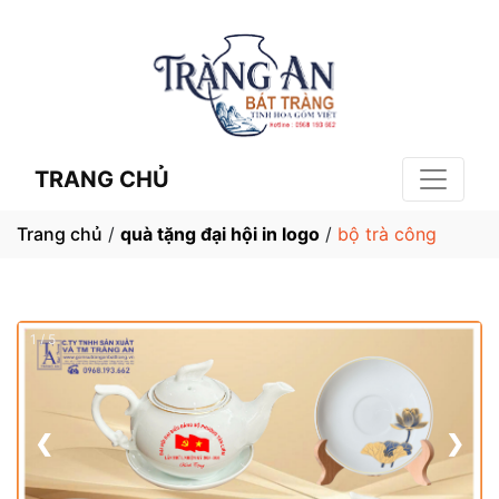
TRANG CHỦ
Trang chủ
/
quà tặng đại hội in logo
/
bộ trà công
1 / 5
❮
❯