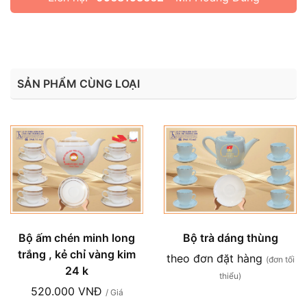
SẢN PHẨM CÙNG LOẠI
Bộ trà dáng thùng
Bộ ấm chén minh long
trắng , kẻ chỉ vàng kim
theo đơn đặt hàng
(đơn tối
24 k
thiểu)
520.000 VNĐ
/ Giá