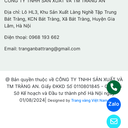
CÔNG TY TNHH SẢN XUẤT VÀ TM TRÀNG AN
Địa chỉ: Lô HL3, Khu Sản Xuất Làng Nghề Tập Trung
Bát Tràng, KCN Bát Tràng, Xã Bát Tràng, Huyện Gia
Lâm, Hà Nội
Điện thoại:
0968 193 662
Email:
tranganbattrang@gmail.com
@ Bản quyền thuộc về CÔNG TY TNHH SẢN XUẤT VÀ
TM TRÀNG AN. Giấy ĐKKD Số 0110801845 - Cấp bởi
Sở Kế hoạch và Đầu tư thành phố Hà Nội ngày
01/08/2024|
Designed by
Trang vàng Việt Nam.
Zalo