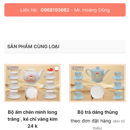
Liên hệ:
0968193662
- Mr. Hoàng Dũng
SẢN PHẨM CÙNG LOẠI
Bộ trà dáng thùng
Bộ ấm chén minh long
trắng , kẻ chỉ vàng kim
theo đơn đặt hàng
(đơn tối
24 k
thiểu)