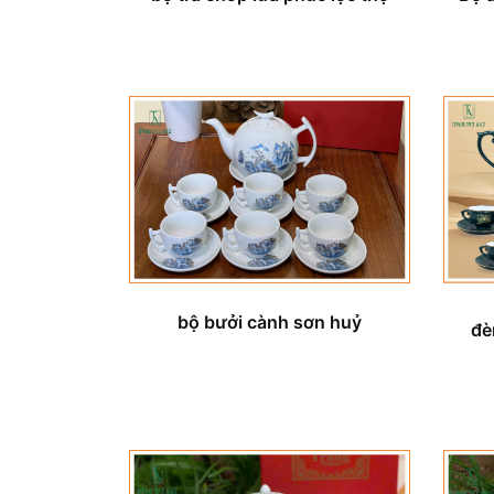
bộ bưởi cành sơn huỷ
đè