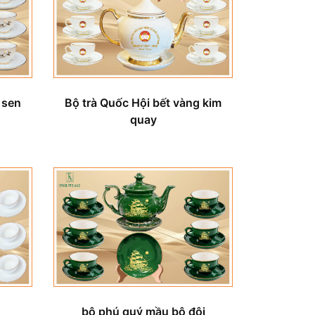
Bộ trà Quốc Hội bết vàng kim
 sen
quay
bộ phú quý mầu bộ đội