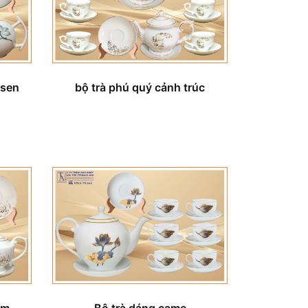
 sen
bộ trà phú quý cảnh trúc
im
Bộ trà dáng came