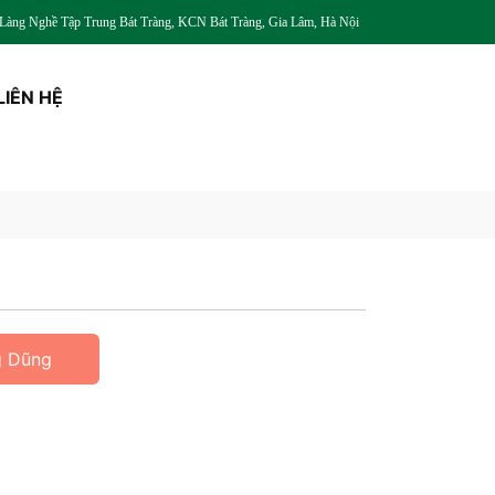
àng Nghề Tập Trung Bát Tràng, KCN Bát Tràng, Gia Lâm, Hà Nội
LIÊN HỆ
g Dũng