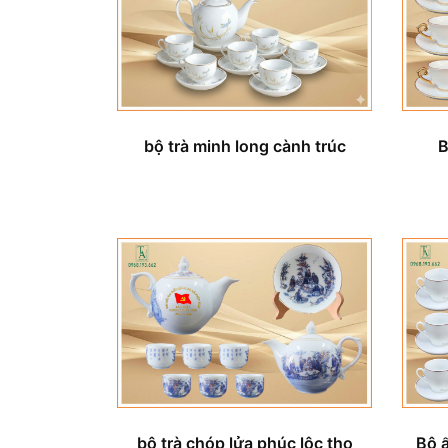
bộ trà minh long cành trúc
B
bộ trà chóp lửa phúc lộc thọ
Bộ 