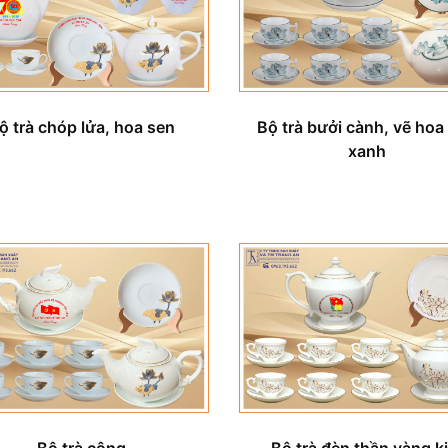
Bộ trà bưởi cành, vẽ hoa
ộ trà chóp lửa, hoa sen
xanh
Bộ trà đèn thần vàng k
Bộ trà công