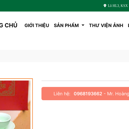
Lô HL3, KSX L
G CHỦ
GIỚI THIỆU
SẢN PHẨM
THƯ VIỆN ẢNH
Liên hệ:
0968193662
- Mr. Hoàn