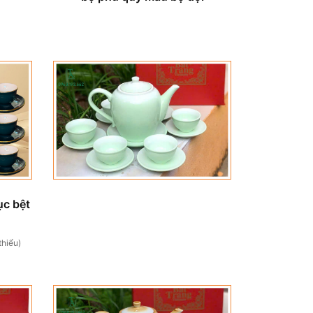
ục bệt
thiểu)