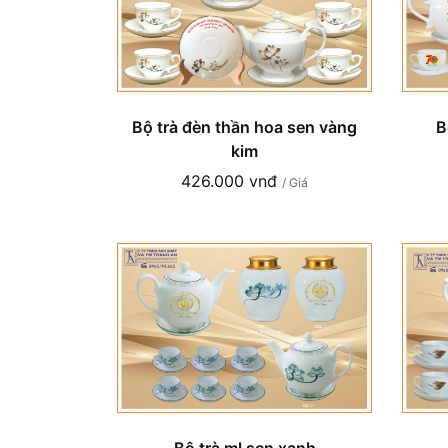
Bộ trà đèn thần hoa sen vàng
B
kim
426.000 vnđ
/ Giá
Bộ trà ml sen xanh