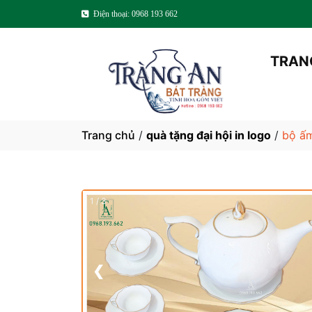
Điện thoại: 0968 193 662
TRAN
Trang chủ
/
quà tặng đại hội in logo
/
bộ ấ
1 / 3
❮