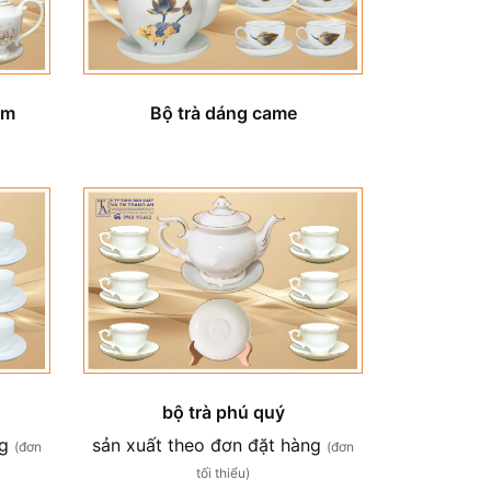
im
Bộ trà dáng came
bộ trà phú quý
ng
sản xuất theo đơn đặt hàng
(đơn
(đơn
tối thiểu)