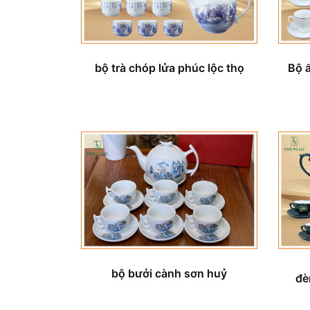
bộ trà chóp lửa phúc lộc thọ
Bộ 
bộ bưởi cành sơn huỷ
đè