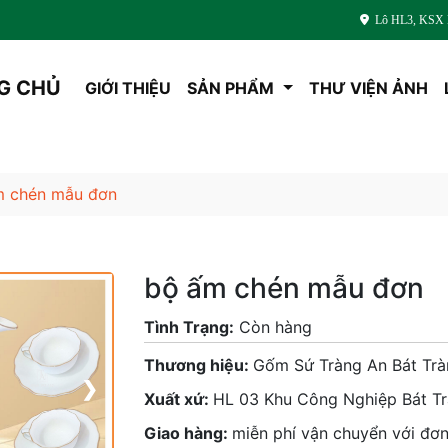
Lô HL3, KSX L
G CHỦ
GIỚI THIỆU
SẢN PHẨM
THƯ VIỆN ẢNH
m chén mẫu đơn
bộ ấm chén mẫu đơn
Tình Trạng:
Còn hàng
Thương hiệu:
Gốm Sứ Tràng An Bát Tr
❯
Xuất xứ:
HL 03 Khu Công Nghiệp Bát Tr
Giao hàng:
miễn phí vận chuyển với đơn