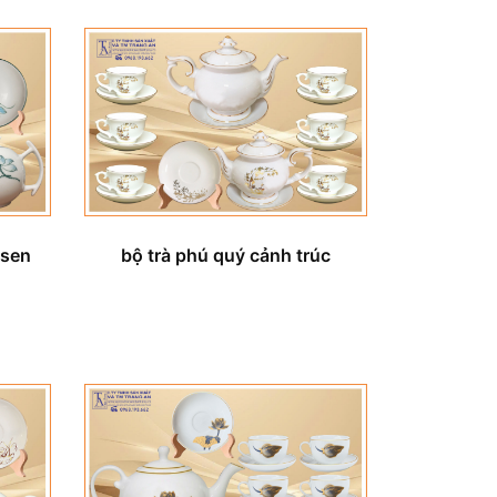
 sen
bộ trà phú quý cảnh trúc