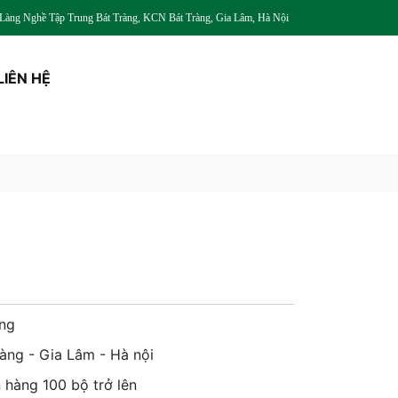
àng Nghề Tập Trung Bát Tràng, KCN Bát Tràng, Gia Lâm, Hà Nội
LIÊN HỆ
àng
àng - Gia Lâm - Hà nội
 hàng 100 bộ trở lên