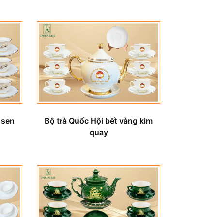
Bộ trà Quốc Hội bết vàng kim
 sen
quay