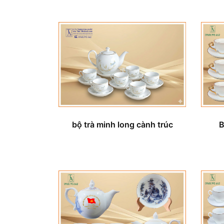
bộ trà minh long cành trúc
B