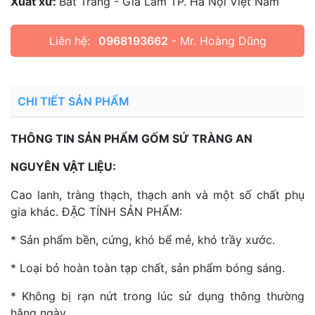
Xuất xứ:
Bát Tràng - Gia Lâm TP. Hà Nội Việt Nam
Liên hệ:
0968193662
- Mr. Hoàng Dũng
CHI TIẾT SẢN PHẨM
THÔNG TIN SẢN PHẨM GỐM SỨ TRÀNG AN
NGUYÊN VẬT LIỆU:
Cao lanh, tràng thạch, thạch anh và một số chất phụ
gia khác. ĐẶC TÍNH SẢN PHẨM:
* Sản phẩm bền, cứng, khó bể mẻ, khó trầy xước.
* Loại bỏ hoàn toàn tạp chất, sản phẩm bóng sáng.
* Không bị rạn nứt trong lúc sử dụng thông thường
hằng ngày.