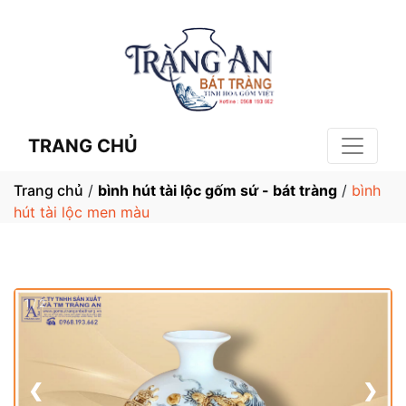
TRANG CHỦ
Trang chủ
/
bình hút tài lộc gốm sứ - bát tràng
/
bình
hút tài lộc men màu
1 / 2
❮
❯