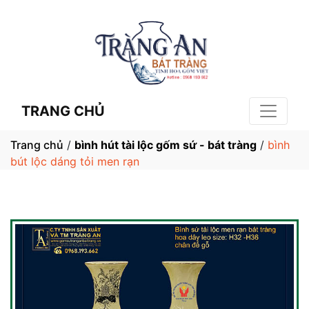
TRANG CHỦ
Trang chủ
/
bình hút tài lộc gốm sứ - bát tràng
/
bình
bút lộc dáng tỏi men rạn