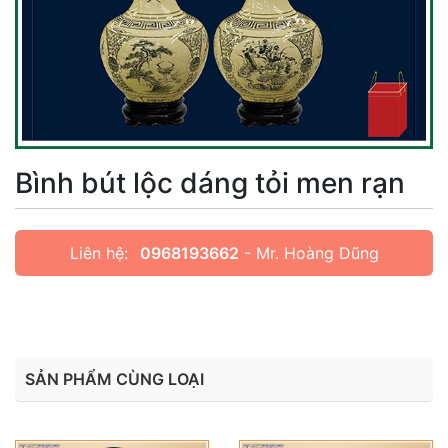
Bình bút lộc dáng tỏi men rạn
Liên hệ:
0968193662
- Mr. Hoàng Dũng
SẢN PHẨM CÙNG LOẠI