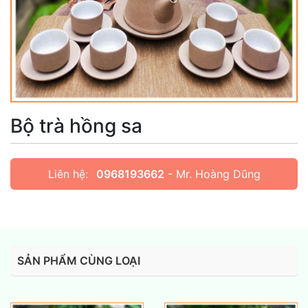
Bộ trà hồng sa
Liên hệ:
0968193662
- Mr. Hoàng Dũng
SẢN PHẨM CÙNG LOẠI