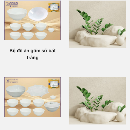
Bộ đồ ăn gốm sứ bát
tràng