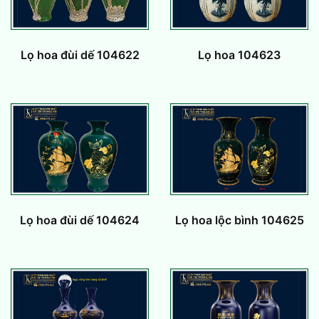
Lọ hoa đùi dế 104622
Lọ hoa 104623
Lọ hoa đùi dế 104624
Lọ hoa lộc bình 104625