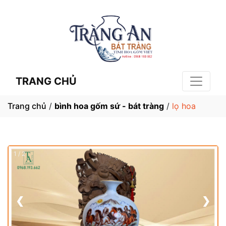
TRANG CHỦ
Trang chủ
/
bình hoa gốm sứ - bát tràng
/
lọ hoa
1 / 2
❮
❯